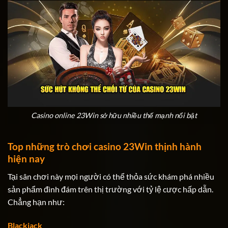
Casino online 23Win sở hữu nhiều thế mạnh nổi bật
Top những trò chơi casino 23Win thịnh hành
hiện nay
Tại sân chơi này mọi người có thể thỏa sức khám phá nhiều
sản phẩm đình đám trên thị trường với tỷ lệ cược hấp dẫn.
Chẳng hạn như:
Blackjack