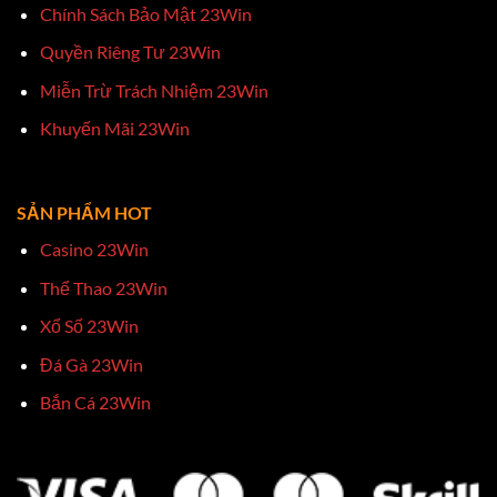
Chính Sách Bảo Mật 23Win
Quyền Riêng Tư 23Win
Miễn Trừ Trách Nhiệm 23Win
Khuyến Mãi 23Win
SẢN PHẨM HOT
Casino 23Win
Thể Thao 23Win
Xổ Số 23Win
Đá Gà 23Win
Bắn Cá 23Win