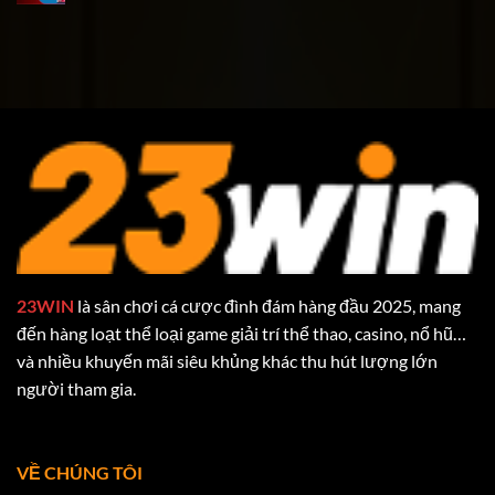
23WIN
là sân chơi cá cược đình đám hàng đầu 2025, mang
đến hàng loạt thể loại game giải trí thể thao, casino, nổ hũ…
và nhiều khuyến mãi siêu khủng khác thu hút lượng lớn
người tham gia.
VỀ CHÚNG TÔI