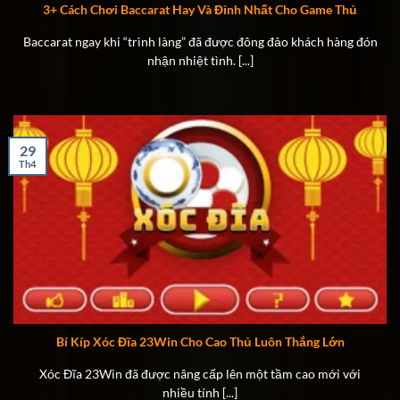
3+ Cách Chơi Baccarat Hay Và Đỉnh Nhất Cho Game Thủ
Baccarat ngay khi “trình làng” đã được đông đảo khách hàng đón
nhận nhiệt tình. [...]
29
Th4
Bí Kíp Xóc Đĩa 23Win Cho Cao Thủ Luôn Thắng Lớn
Xóc Đĩa 23Win đã được nâng cấp lên một tầm cao mới với
nhiều tính [...]