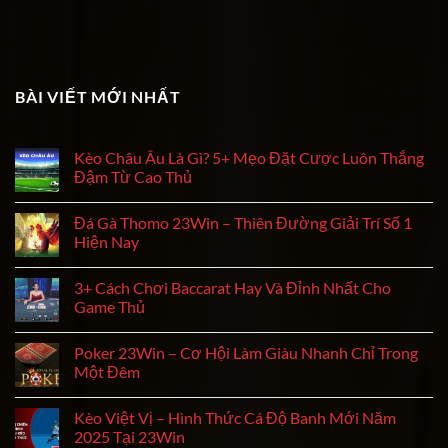
BÀI VIẾT MỚI NHẤT
Kèo Châu Âu Là Gì? 5+ Mẹo Đặt Cược Luôn Thắng
Đậm Từ Cao Thủ
Đá Gà Thomo 23Win – Thiên Đường Giải Trí Số 1
Hiện Nay
3+ Cách Chơi Baccarat Hay Và Đỉnh Nhất Cho
Game Thủ
Poker 23Win – Cơ Hội Làm Giàu Nhanh Chỉ Trong
Một Đêm
Kèo Việt Vị – Hình Thức Cá Độ Banh Mới Năm
2025 Tại 23Win