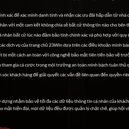
nh xác để xác minh danh tính và nhận các ưu đãi hấp dẫn từ nhà c
hân với một cam kết không chia sẻ bất cứ thông tin nào cho bên 
á nhân bất cứ lúc nào đảm bảo tính chính xác và phù hợp với quy 
ác dịch vụ của trang chủ 23Win dựa trên các điều khoản minh bạc
t bị một cách an toàn với công nghệ bảo mật tiên tiến bảo vệ trư
à tham gia cá cược trong môi trường an toàn minh bạch tuân thủ 
 sóc khách hàng để giải quyết các vấn đề liên quan đến quyền riê
dựng nhằm bảo vệ tối đa các dữ liệu thông tin cá nhân của khác
 mật hiện đại, mọi dữ liệu đều được quản lý chặt chẽ, giúp hội vi
23Win