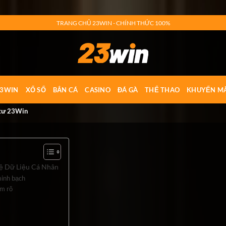
TRANG CHỦ 23WIN - CHÍNH THỨC 100%
23WIN
XỔ SỐ
BẮN CÁ
CASINO
ĐÁ GÀ
THỂ THAO
KHUYẾN M
 tư 23Win
ệ Dữ Liệu Cá Nhân
minh bạch
ắm rõ