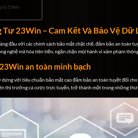
ng tư 23Win
 Tư 23Win – Cam Kết Và Bảo Vệ Dữ 
àng đầu với các chính sách bảo mật chặt chẽ, đảm bảo an toàn tuy
ông nghệ mã hóa tiên tiến, ngăn chặn mọi hành vi xâm phạm thông
ư 23Win an toàn minh bạch
dựng với tiêu chuẩn bảo mật cao đảm bảo an toàn tuyệt đối cho 
n thị trường cá cược trực tuyến, trở thành một trong những thươn