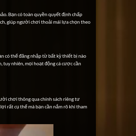
hảo. Bạn có toàn quyền quyết định chấp
ch, giúp người chơi thoải mái lựa chọn theo
n có thể đăng nhập từ bất kỳ thiết bị nào
n, tuy nhiên, mọi hoạt động cá cược cần
ười chơi thông qua chính sách riêng tư
ợi rất cụ thể mà bạn cần nắm rõ khi tham