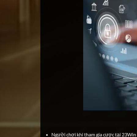
Người chơi khi tham gia cược tại 23Win