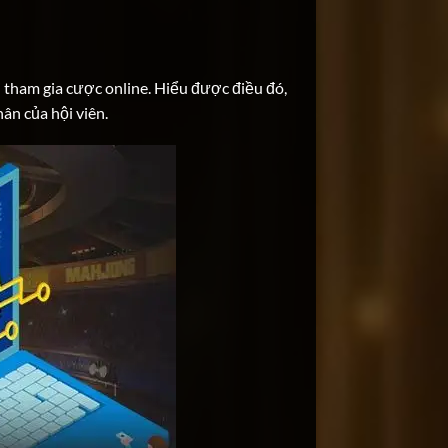
i tham gia cược online. Hiểu được điều đó,
ân của hội viên.