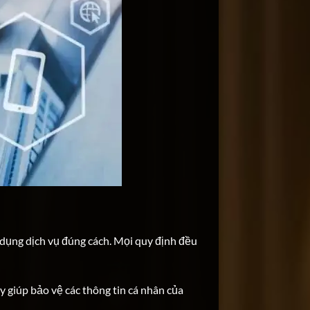
dụng dịch vụ đúng cách. Mọi quy định đều
y giúp bảo vệ các thông tin cá nhân của