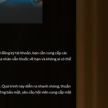
 đăng ký tài khoản, bạn cần cung cấp các
á nhân vẫn thuộc về bạn và không ai có thể
o. Quá trình này diễn ra nhanh chóng, thuận
ờng bảo mật, yêu cầu hội viên cung cấp mật