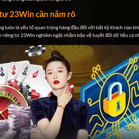
 tư 23Win cần nắm rõ
g luôn là yếu tố quan trọng hàng đầu đối với bất kỳ khách nào kh
h riêng tư 23Win nghiêm ngặt nhằm bảo vệ tuyệt đối dữ liệu cá nh