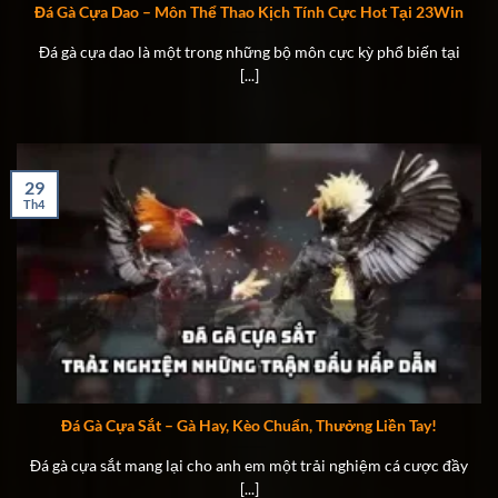
Đá Gà Cựa Dao – Môn Thể Thao Kịch Tính Cực Hot Tại 23Win
Đá gà cựa dao là một trong những bộ môn cực kỳ phổ biến tại
[...]
29
Th4
Đá Gà Cựa Sắt – Gà Hay, Kèo Chuẩn, Thưởng Liền Tay!
Đá gà cựa sắt mang lại cho anh em một trải nghiệm cá cược đầy
[...]