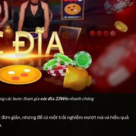
ng các bước tham gia
xóc đĩa 23Win
nhanh chóng
ất đơn giản, nhưng để có một trải nghiệm mượt mà và hiệu quả
.