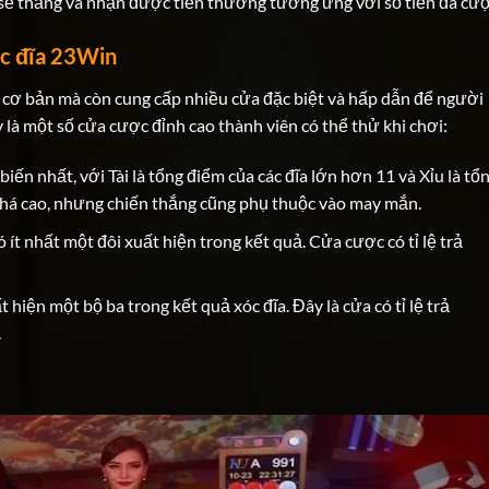
 sẽ thắng và nhận được tiền thưởng tương ứng với số tiền đã cư
c đĩa 23Win
 cơ bản mà còn cung cấp nhiều cửa đặc biệt và hấp dẫn để người
là một số cửa cược đỉnh cao thành viên có thể thử khi chơi:
biến nhất, với Tài là tổng điểm của các đĩa lớn hơn 11 và Xỉu là tổ
khá cao, nhưng chiến thắng cũng phụ thuộc vào may mắn.
 ít nhất một đôi xuất hiện trong kết quả. Cửa cược có tỉ lệ trả
 hiện một bộ ba trong kết quả xóc đĩa. Đây là cửa có tỉ lệ trả
.