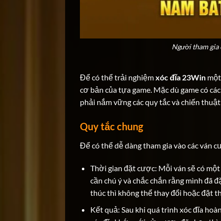
Người tham gia 
Để có thể trải nghiệm
xóc đĩa 23Win
một 
cơ bản của tựa game. Mặc dù game có các
phải nắm vững các quy tắc và chiến thuậ
Quy tắc chung
Để có thể dễ dàng tham gia vào các ván cượ
Thời gian đặt cược: Mỗi ván sẽ có một
cần chú ý và chắc chắn rằng mình đã đặ
thúc thì không thể thay đổi hoặc đặt 
Kết quả: Sau khi quá trình xóc đĩa hoà