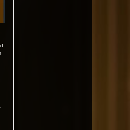
ơi
n
t