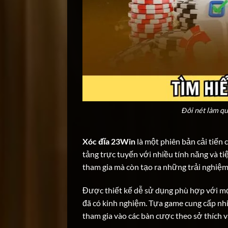
Đôi nét làm qu
Xóc đĩa 23Win
là một phiên bản cải tiến 
tảng trực tuyến với nhiều tính năng và tiệ
tham gia mà còn tạo ra những trải nghiệm
Được thiết kế dễ sử dụng phù hợp với mọ
đã có kinh nghiệm. Tựa game cung cấp nhi
tham gia vào các bàn cược theo sở thích v