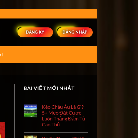
ĐĂNG KÝ
ĐĂNG NHẬP
ÃI
BÀI VIẾT MỚI NHẤT
Kèo Châu Âu Là Gì?
5+ Mẹo Đặt Cược
Luôn Thắng Đậm Từ
Cao Thủ