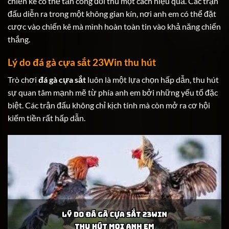
chiến kê có thể tấn công đối thủ một cách hiệu quả. Các trận
đấu diễn ra trong một không gian kín, nơi anh em có thể đặt
cược vào chiến kê mà mình hoàn toàn tin vào khả năng chiến
thắng.
Lý do đá gà cựa sắt 23Win thu hút
Trò chơi
đá gà cựa sắt
luôn là một lựa chọn hấp dẫn, thu hút
sự quan tâm mạnh mẽ từ phía anh em bởi những yếu tố đặc
biệt. Các trận đấu không chỉ kịch tính mà còn mở ra cơ hội
kiếm tiền rất hấp dẫn.