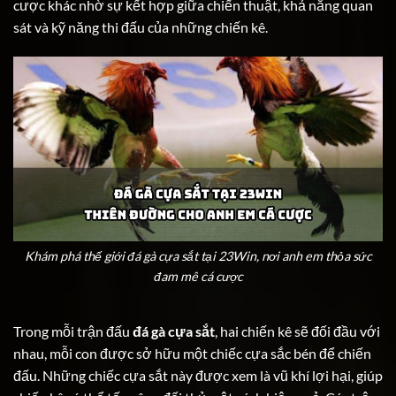
cược khác nhờ sự kết hợp giữa chiến thuật, khả năng quan
sát và kỹ năng thi đấu của những chiến kê.
Khám phá thế giới đá gà cựa sắt tại 23Win, nơi anh em thỏa sức
đam mê cá cược
Trong mỗi trận đấu
đá gà cựa sắt
, hai chiến kê sẽ đối đầu với
nhau, mỗi con được sở hữu một chiếc cựa sắc bén để chiến
đấu. Những chiếc cựa sắt này được xem là vũ khí lợi hại, giúp