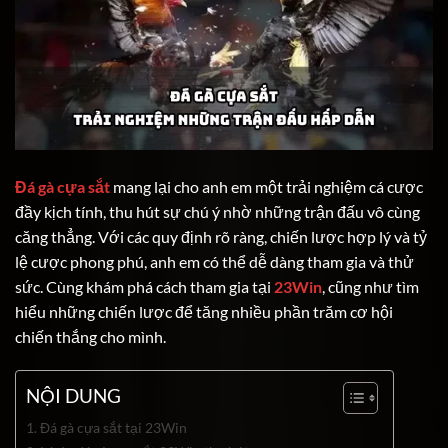
Đá gà cựa sắt
mang lại cho anh em một trải nghiệm cá cược
đầy kịch tính, thu hút sự chú ý nhờ những trận đấu vô cùng
căng thẳng. Với các quy định rõ ràng, chiến lược hợp lý và tỷ
lệ cược phong phú, anh em có thể dễ dàng tham gia và thử
sức. Cùng khám phá cách tham gia tại
23Win
, cũng như tìm
hiểu những chiến lược để tăng nhiều phần trăm cơ hội
chiến thắng cho mình.
NỘI DUNG
Đá gà cựa sắt tại 23Win