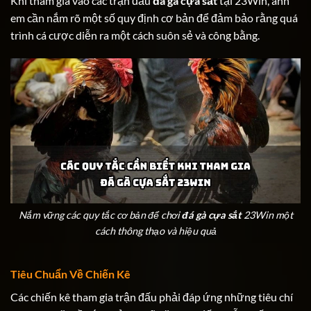
Khi tham gia vào các trận đấu
đá gà cựa sắt
tại 23Win, anh
em cần nắm rõ một số quy định cơ bản để đảm bảo rằng quá
trình cá cược diễn ra một cách suôn sẻ và công bằng.
Nắm vững các quy tắc cơ bản để chơi
đá gà cựa sắt
23Win một
cách thông thạo và hiệu quả
Tiêu Chuẩn Về Chiến Kê
Các chiến kê tham gia trận đấu phải đáp ứng những tiêu chí