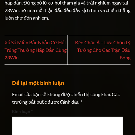
hấp dẫn. Đừng bỏ lỡ cơ hội tham gia và trải nghiệm ngay tại
23Win, nơi mà mỗi trận đấu đều đầy kịch tính và chiến thắng
luôn chờ đón anh em.
Xổ Số Miền Bắc Nhận Cơ Hội
Kèo Châu Á – Lựa Chọn Lý
Trúng Thưởng Hấp Dẫn Cùng
Tưởng Cho Các Trận Đấu
23Win
Bóng
Để lại một bình luận
Email của bạn sẽ không được hiển thị công khai.
Các
trường bắt buộc được đánh dấu
*
Bình luận
*