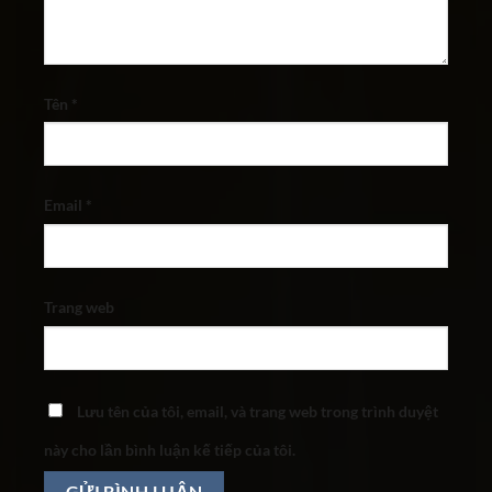
Tên
*
Email
*
Trang web
Lưu tên của tôi, email, và trang web trong trình duyệt
này cho lần bình luận kế tiếp của tôi.