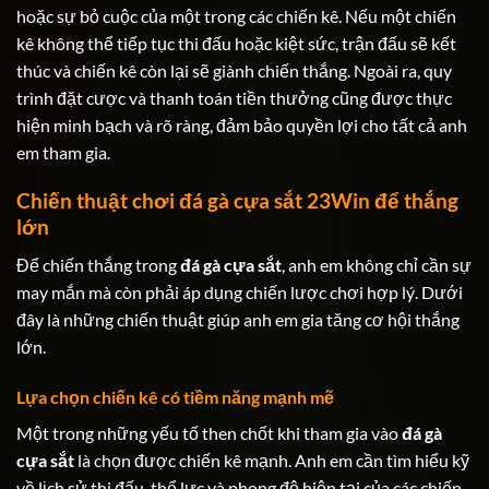
hoặc sự bỏ cuộc của một trong các chiến kê. Nếu một chiến
kê không thể tiếp tục thi đấu hoặc kiệt sức, trận đấu sẽ kết
thúc và chiến kê còn lại sẽ giành chiến thắng. Ngoài ra, quy
trình đặt cược và thanh toán tiền thưởng cũng được thực
hiện minh bạch và rõ ràng, đảm bảo quyền lợi cho tất cả anh
em tham gia.
Chiến thuật chơi
đá gà cựa sắt
23Win để thắng
lớn
Để chiến thắng trong
đá gà cựa sắt
, anh em không chỉ cần sự
may mắn mà còn phải áp dụng chiến lược chơi hợp lý. Dưới
đây là những chiến thuật giúp anh em gia tăng cơ hội thắng
lớn.
Lựa chọn chiến kê có tiềm năng mạnh mẽ
Một trong những yếu tố then chốt khi tham gia vào
đá gà
cựa sắt
là chọn được chiến kê mạnh. Anh em cần tìm hiểu kỹ
về lịch sử thi đấu, thể lực và phong độ hiện tại của các chiến