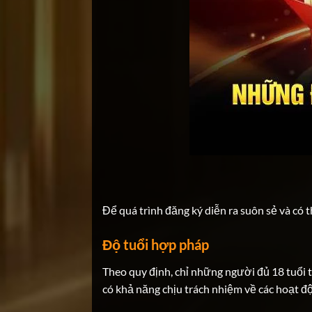
Để quá trình đăng ký diễn ra suôn sẻ và có 
Độ tuổi hợp pháp
Theo quy định, chỉ những người đủ 18 tuổi 
có khả năng chịu trách nhiệm về các hoạt độn