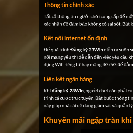
Thông tin chính xác
Tất cả thông tin người chơi cung cấp để mở
xác nhận để đảm bảo không có sai sót. Bất kỳ
Kết nối Internet ổn định
Để quá trình
Đăng ký 23Win
diễn ra suôn 
nối mạng yếu thì dễ dẫn đến việc yêu cầu kh
dụng Wifi riêng tư hay mạng 4G/5G để đảm 
Liên kết ngân hàng
Khi
đăng ký 23Win
, người chơi còn phải c
trình cá cược trực tuyến. Bắt buộc thông tin
này giúp nhà cái dễ dàng giám sát và quản lý 
Khuyến mãi ngập tràn kh