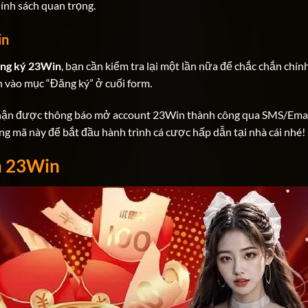
ính sách quan trọng.
in
ng ký 23Win
, bạn cần kiểm tra lại một lần nữa để chắc chắn chính 
n vào mục “Đăng ký” ở cuối form.
 nhận được thông báo mở account 23Win thành công qua SMS/Email 
g mã này để bắt đầu hành trình cá cược hấp dẫn tại nhà cái nhé!
n 23Win