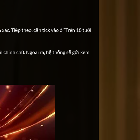
xác. Tiếp theo, cần tick vào ô “Trên 18 tuổi
chính chủ. Ngoài ra, hệ thống sẽ gửi kèm