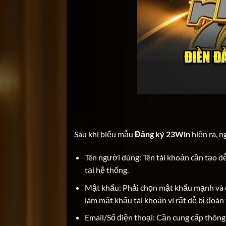
Sau khi biểu mẫu
Đăng ký 23Win
hiện ra, n
Tên người dùng: Tên tài khoản cần tạo 
tại hệ thống.
Mật khẩu: Phải chọn mật khẩu mạnh và có 
làm mật khẩu tài khoản vì rất dễ bị đoán 
Email/Số điện thoại: Cần cung cấp thông 