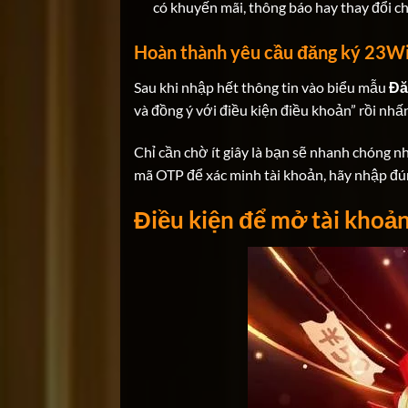
có khuyến mãi, thông báo hay thay đổi ch
Hoàn thành yêu cầu đăng ký 23W
Sau khi nhập hết thông tin vào biểu mẫu
Đă
và đồng ý với điều kiện điều khoản” rồi nhấ
Chỉ cần chờ ít giây là bạn sẽ nhanh chóng
mã OTP để xác minh tài khoản, hãy nhập đún
Điều kiện để mở tài khoả