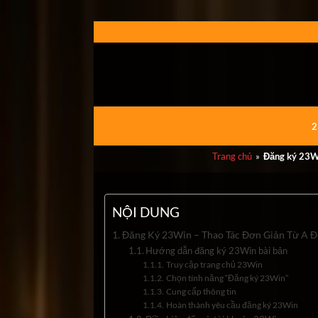
Bỏ
qua
nội
dung
Trang chủ
»
Đăng ký 23
NỘI DUNG
Đăng Ký 23Win – Thao Tác Đơn Giản Từ A 
Hướng dẫn đăng ký 23Win bài bản
Truy cập trang chủ 23Win
Chọn tính năng “Đăng ký 23Win”
Cung cấp thông tin
Hoàn thành yêu cầu đăng ký 23Win