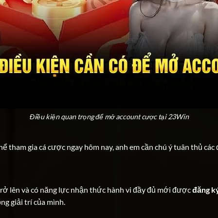
Điều kiện quan trọng để mở account cược tại 23Win
thể tham gia cá cược ngay hôm nay, anh em cần chú ý tuân thủ các
trở lên và có năng lực nhận thức hành vi đầy đủ mới được
đăng k
g giải trí của mình.