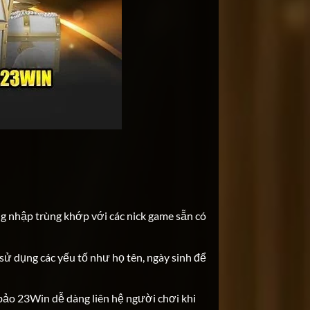
g nhập trùng khớp với các nick game sẵn có
sử dụng các yếu tố như họ tên, ngày sinh để
m bảo 23Win dễ dàng liên hệ người chơi khi