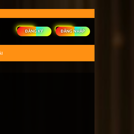
ĐĂNG KÝ
ĐĂNG NHẬP
ÃI