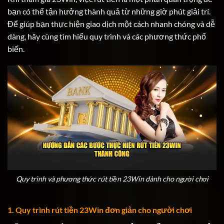
bạn có thể tận hưởng thành quả từ những giờ phút giải trí.
Để giúp bạn thực hiện giao dịch một cách nhanh chóng và dễ
dàng, hãy cùng tìm hiểu quy trình và các phương thức phổ
biến.
Quy trình và phương thức rút tiền 23Win dành cho người chơi
1. Quy trình rút tiền 23Win đơn giản cho người chơi