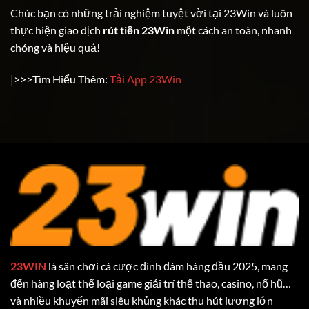
Chúc bạn có những trải nghiệm tuyệt vời tại 23Win và luôn
thực hiện giao dịch
rút tiền 23Win
một cách an toàn, nhanh
chóng và hiệu quả!
|>>>Tìm Hiểu Thêm:
Tải App 23Win
23WIN
là sân chơi cá cược đình đám hàng đầu 2025, mang
đến hàng loạt thể loại game giải trí thể thao, casino, nổ hũ…
và nhiều khuyến mãi siêu khủng khác thu hút lượng lớn