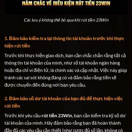
Các lưu ý không thể bỏ qua khi rút tiền 23Win
1. Đảm bảo kiểm tra lại thông tin tài khoản trước khi thực
hiện rút tiền
Trước khi thực hiện giao dịch, bạn cần chắc chắn rằng tất cả
thông tin tài khoản của mình, như số tài khoản ngân hàng
hoặc địa chỉ ví điện tử, là chính xác và cập nhật. Việc này giúp
tránh các sai sót không đáng có và đảm bảo rằng tiền sẽ
được chuyển đến đúng nơi bạn yêu cầu.
2. Đảm bảo số dư tài khoản của bạn đủ để thực hiện việc
rút tiền
Trước khi yêu cầu
rút tiền 23Win
, bạn cần kiểm tra kỹ số dư
tài khoản của mình. Hãy đảm bảo rằng bạn đã hoàn thành
đầy đủ các yêu cầu cần thiết (như cược đủ số lần, không có