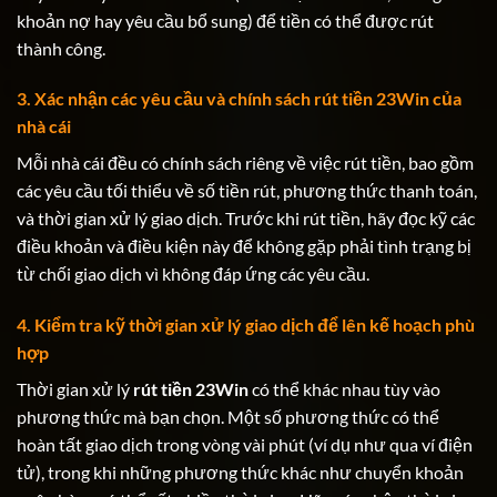
khoản nợ hay yêu cầu bổ sung) để tiền có thể được rút
thành công.
3. Xác nhận các yêu cầu và chính sách rút tiền 23Win của
nhà cái
Mỗi nhà cái đều có chính sách riêng về việc rút tiền, bao gồm
các yêu cầu tối thiểu về số tiền rút, phương thức thanh toán,
và thời gian xử lý giao dịch. Trước khi rút tiền, hãy đọc kỹ các
điều khoản và điều kiện này để không gặp phải tình trạng bị
từ chối giao dịch vì không đáp ứng các yêu cầu.
4. Kiểm tra kỹ thời gian xử lý giao dịch để lên kế hoạch phù
hợp
Thời gian xử lý
rút tiền 23Win
có thể khác nhau tùy vào
phương thức mà bạn chọn. Một số phương thức có thể
hoàn tất giao dịch trong vòng vài phút (ví dụ như qua ví điện
tử), trong khi những phương thức khác như chuyển khoản