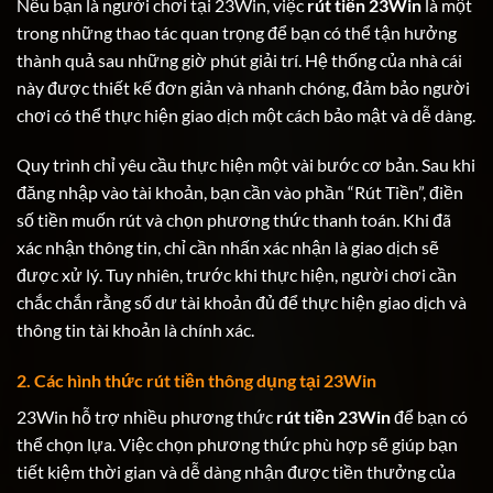
Nếu bạn là người chơi tại 23Win, việc
rút tiền 23Win
là một
trong những thao tác quan trọng để bạn có thể tận hưởng
thành quả sau những giờ phút giải trí. Hệ thống của nhà cái
này được thiết kế đơn giản và nhanh chóng, đảm bảo người
chơi có thể thực hiện giao dịch một cách bảo mật và dễ dàng.
Quy trình chỉ yêu cầu thực hiện một vài bước cơ bản. Sau khi
đăng nhập vào tài khoản, bạn cần vào phần “Rút Tiền”, điền
số tiền muốn rút và chọn phương thức thanh toán. Khi đã
xác nhận thông tin, chỉ cần nhấn xác nhận là giao dịch sẽ
được xử lý. Tuy nhiên, trước khi thực hiện, người chơi cần
chắc chắn rằng số dư tài khoản đủ để thực hiện giao dịch và
thông tin tài khoản là chính xác.
2. Các hình thức rút tiền thông dụng tại 23Win
23Win hỗ trợ nhiều phương thức
rút tiền 23Win
để bạn có
thể chọn lựa. Việc chọn phương thức phù hợp sẽ giúp bạn
tiết kiệm thời gian và dễ dàng nhận được tiền thưởng của