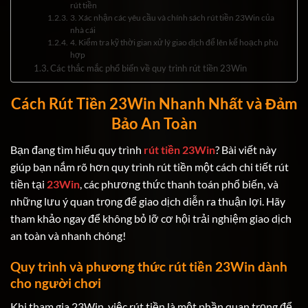
rút tiền
3. Xác nhận các yêu cầu và chính sách rút tiền 23Win của
nhà cái
4. Kiểm tra kỹ thời gian xử lý giao dịch để lên kế hoạch phù
hợp
Các thắc mắc phổ biến về quy trình rút tiền 23Win
Cách Rút Tiền 23Win Nhanh Nhất và Đảm
Bảo An Toàn
Bạn đang tìm hiểu quy trình
rút tiền 23Win
? Bài viết này
giúp bạn nắm rõ hơn quy trình rút tiền một cách chi tiết rút
tiền tại
23Win
, các phương thức thanh toán phổ biến, và
những lưu ý quan trọng để giao dịch diễn ra thuận lợi. Hãy
tham khảo ngay để không bỏ lỡ cơ hội trải nghiệm giao dịch
an toàn và nhanh chóng!
Quy trình và phương thức rút tiền 23Win dành
cho người chơi
Khi tham gia 23Win, việc rút tiền là một phần quan trọng để