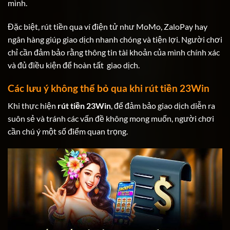
mình.
Đặc biệt, rút tiền qua ví điện tử như MoMo, ZaloPay hay
ngân hàng giúp giao dịch nhanh chóng và tiện lợi. Người chơi
chỉ cần đảm bảo rằng thông tin tài khoản của mình chính xác
và đủ điều kiện để hoàn tất giao dịch.
Các lưu ý không thể bỏ qua khi rút tiền 23Win
Khi thực hiện
rút tiền 23Win
, để đảm bảo giao dịch diễn ra
suôn sẻ và tránh các vấn đề không mong muốn, người chơi
cần chú ý một số điểm quan trọng.