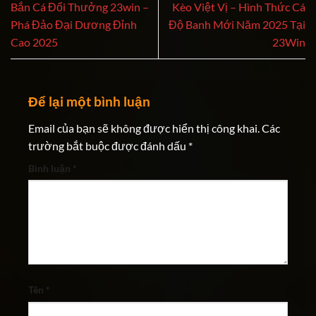
Bắn Cá Đổi Thưởng 23win –
Kèo Việt Vị – Hình Thức Cá
Phá Đảo Đại Dương Đỉnh
Độ Banh Mới Năm 2025 Tại
Cao 2025
23Win
Để lại một bình luận
Email của bạn sẽ không được hiển thị công khai.
Các
trường bắt buộc được đánh dấu
*
Bình luận
*
Tên
*