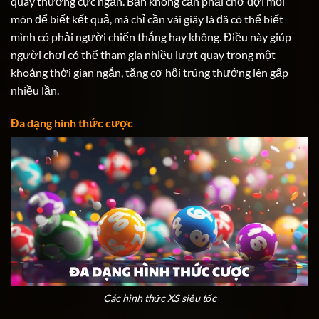
quay thưởng cực ngắn. Bạn không cần phải chờ đợi mỏi
mòn để biết kết quả, mà chỉ cần vài giây là đã có thể biết
mình có phải người chiến thắng hay không. Điều này giúp
người chơi có thể tham gia nhiều lượt quay trong một
khoảng thời gian ngắn, tăng cơ hội trúng thưởng lên gấp
nhiều lần.
Đa dạng hình thức cược
Các hình thức XS siêu tốc