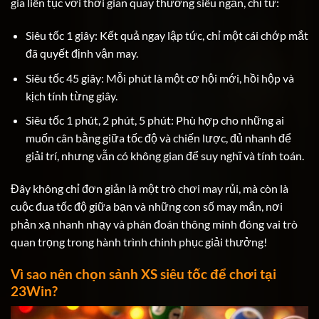
gia liên tục với thời gian quay thưởng siêu ngắn, chỉ từ:
Siêu tốc 1 giây: Kết quả ngay lập tức, chỉ một cái chớp mắt
đã quyết định vận may.
Siêu tốc 45 giây: Mỗi phút là một cơ hội mới, hồi hộp và
kịch tính từng giây.
Siêu tốc 1 phút, 2 phút, 5 phút: Phù hợp cho những ai
muốn cân bằng giữa tốc độ và chiến lược, đủ nhanh để
giải trí, nhưng vẫn có không gian để suy nghĩ và tính toán.
Đây không chỉ đơn giản là một trò chơi may rủi, mà còn là
cuộc đua tốc độ giữa bạn và những con số may mắn, nơi
phản xạ nhanh nhạy và phán đoán thông minh đóng vai trò
quan trọng trong hành trình chinh phục giải thưởng!
Vì sao nên chọn sảnh XS siêu tốc để chơi tại
23Win?