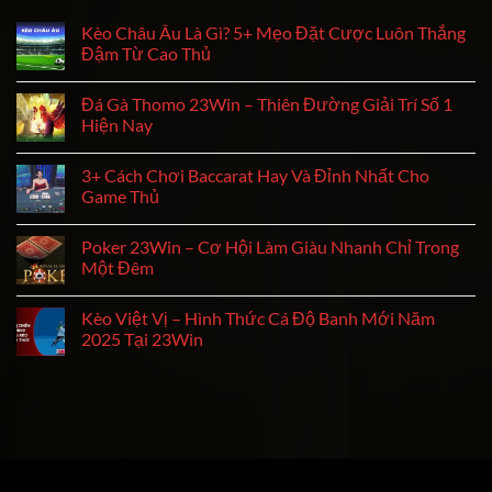
Kèo Châu Âu Là Gì? 5+ Mẹo Đặt Cược Luôn Thắng
Đậm Từ Cao Thủ
Đá Gà Thomo 23Win – Thiên Đường Giải Trí Số 1
Hiện Nay
3+ Cách Chơi Baccarat Hay Và Đỉnh Nhất Cho
Game Thủ
Poker 23Win – Cơ Hội Làm Giàu Nhanh Chỉ Trong
Một Đêm
Kèo Việt Vị – Hình Thức Cá Độ Banh Mới Năm
2025 Tại 23Win