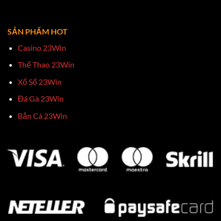
SẢN PHẨM HOT
Casino 23Win
Thể Thao 23Win
Xổ Số 23Win
Đá Gà 23Win
Bắn Cá 23Win