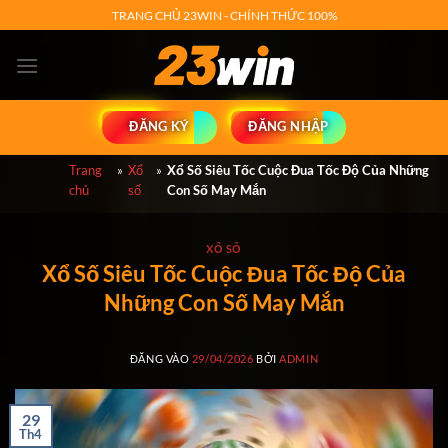
Bỏ
TRANG CHỦ 23WIN - CHÍNH THỨC 100%
qua
nội
dung
ĐĂNG KÝ
ĐĂNG NHẬP
Trang
»
Xổ
»
Xổ Số Siêu Tốc Cuộc Đua Tốc Độ Của Những
chủ
số
Con Số May Mắn
XỔ SỐ
Xổ Số Siêu Tốc Cuộc Đua Tốc Độ Của
Những Con Số May Mắn
ĐĂNG VÀO
29/04/2026
BỞI
ADMIN
29
Th4